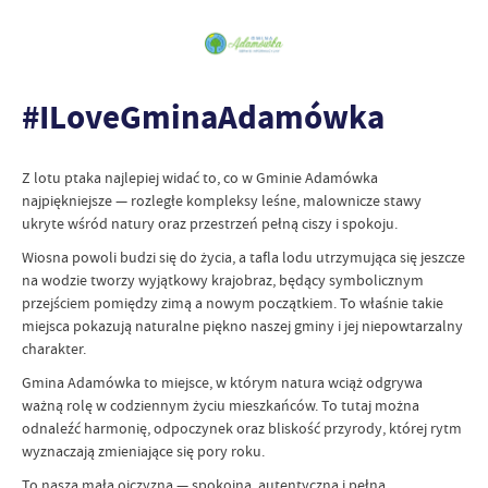
#ILoveGminaAdamówka
Z lotu ptaka najlepiej widać to, co w Gminie Adamówka
najpiękniejsze — rozległe kompleksy leśne, malownicze stawy
ukryte wśród natury oraz przestrzeń pełną ciszy i spokoju.
Wiosna powoli budzi się do życia, a tafla lodu utrzymująca się jeszcze
na wodzie tworzy wyjątkowy krajobraz, będący symbolicznym
przejściem pomiędzy zimą a nowym początkiem. To właśnie takie
miejsca pokazują naturalne piękno naszej gminy i jej niepowtarzalny
charakter.
Gmina Adamówka to miejsce, w którym natura wciąż odgrywa
ważną rolę w codziennym życiu mieszkańców. To tutaj można
odnaleźć harmonię, odpoczynek oraz bliskość przyrody, której rytm
wyznaczają zmieniające się pory roku.
To nasza mała ojczyzna — spokojna, autentyczna i pełna