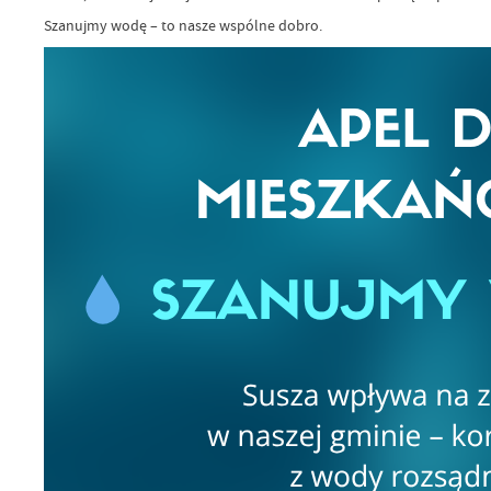
Szanujmy wodę – to nasze wspólne dobro.