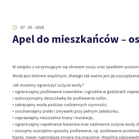
07 - 05 - 2026
Apel do mieszkańców – o
W związku z utrzymującym się okresem suszy oraz spadkiem poziom
Woda jest dobrem wspólnym, dlatego tak ważne jest jej oszczędzani
Jak możemy ograniczyć zużycie wody?
• ograniczajmy podlewanie trawników i ogrodów w godzinach najwię
• wykorzystujmy deszczówkę do podlewania roślin,
• zakręcajmy wodę podczas codziennych czynności,
• uruchamiajmy pralki i zmywarki przy pełnym załadunku,
• naprawiajmy nieszczelne krany i instalacje,
• ograniczajmy napełnianie basenów oraz nadmierne zużycie wody d
• stosujmy oszczędne sposoby podlewania, np. podlewanie punktowe
Każda, nawet najmniejsza zmiana ma znaczenie. Wspólną odpowiedzia