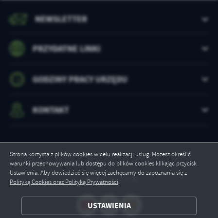
NEWSLETTER
PRZYDATNE LINKI
GODZINY PRACY URZĘDU
KONTAKT
Strona korzysta z plików cookies w celu realizacji usług. Możesz określić
warunki przechowywania lub dostępu do plików cookies klikając przycisk
Ustawienia. Aby dowiedzieć się więcej zachęcamy do zapoznania się z
Odwiedzin: 17138
Polityką Cookies oraz Polityką Prywatności
.
ZAPISZ WYBRANE
USTAWIENIA