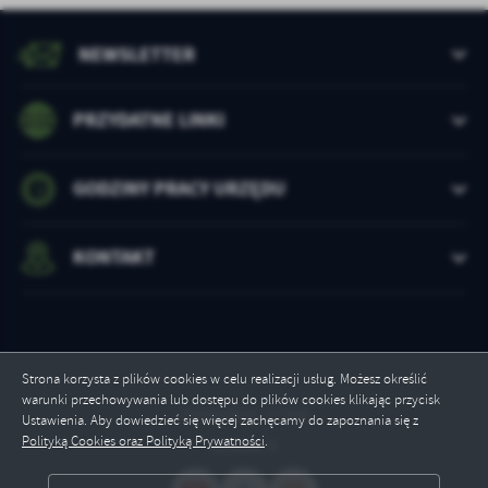
NEWSLETTER
PRZYDATNE LINKI
GODZINY PRACY URZĘDU
KONTAKT
Strona korzysta z plików cookies w celu realizacji usług. Możesz określić
warunki przechowywania lub dostępu do plików cookies klikając przycisk
Odwiedzin: 17300
Ustawienia. Aby dowiedzieć się więcej zachęcamy do zapoznania się z
Polityką Cookies oraz Polityką Prywatności
.
Online: 4
ZAPISZ WYBRANE