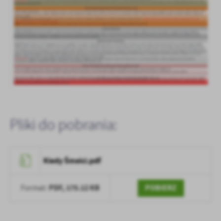
treści w postaci wiadomości, ofert, komunikatów mediów
społecznościowych.
Pliki do pobrania:
Kiedy Śmeici.pdf
PDF,
175.12 KB
POBIERZ
Format: