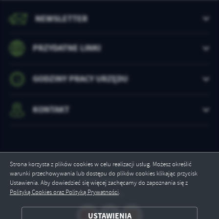
NEWSLETTER
PRZYDATNE LINKI
GODZINY PRACY URZĘDU
KONTAKT
Strona korzysta z plików cookies w celu realizacji usług. Możesz określić
warunki przechowywania lub dostępu do plików cookies klikając przycisk
Odwiedzin: 17009
Ustawienia. Aby dowiedzieć się więcej zachęcamy do zapoznania się z
Polityką Cookies oraz Polityką Prywatności
.
Online: 2
ZAPISZ WYBRANE
USTAWIENIA