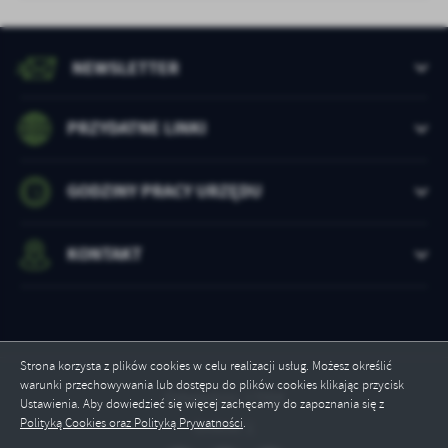
NEWSLETTER
PRZYDATNE LINKI
GODZINY PRACY URZĘDU
KONTAKT
Strona korzysta z plików cookies w celu realizacji usług. Możesz określić
warunki przechowywania lub dostępu do plików cookies klikając przycisk
Odwiedzin: 17094
Ustawienia. Aby dowiedzieć się więcej zachęcamy do zapoznania się z
Polityką Cookies oraz Polityką Prywatności
.
Online: 1