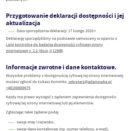
Przygotowanie deklaracji dostępności i jej
aktualizacja
Data sporządzenia deklaracji:
17 lutego 2020 r.
Deklarację sporządziliśmy na podstawie samooceny w oparciu o
Listę kontrolną do badania dostępności cyfrowej strony
internetowej v. 2.2 (docx, 0,12MB)
.
Informacje zwrotne i dane kontaktowe.
Wszystkie problemy z dostępnością cyfrową tej strony internetowej
możesz zgłosić do
Łukasz Kominko
,
sekretarz@adamowka.pl
.
+48168889675
Każdy ma prawo wystąpić z żądaniem zapewnienia dostępności
cyfrowej tej strony internetowej lub jej elementów.
Zgłaszając takie żądanie podaj:
swoje imię i nazwisko,
swoje dane kontaktowe (np. numer telefonu, e-mail),