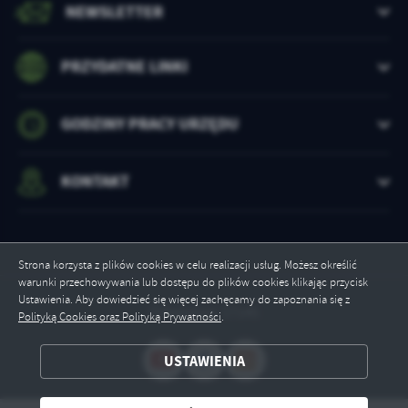
NEWSLETTER
PRZYDATNE LINKI
GODZINY PRACY URZĘDU
KONTAKT
Strona korzysta z plików cookies w celu realizacji usług. Możesz określić
warunki przechowywania lub dostępu do plików cookies klikając przycisk
Ustawienia. Aby dowiedzieć się więcej zachęcamy do zapoznania się z
Odwiedzin: 17145
Polityką Cookies oraz Polityką Prywatności
.
ZAPISZ WYBRANE
USTAWIENIA
ODRZUĆ WSZYSTKIE