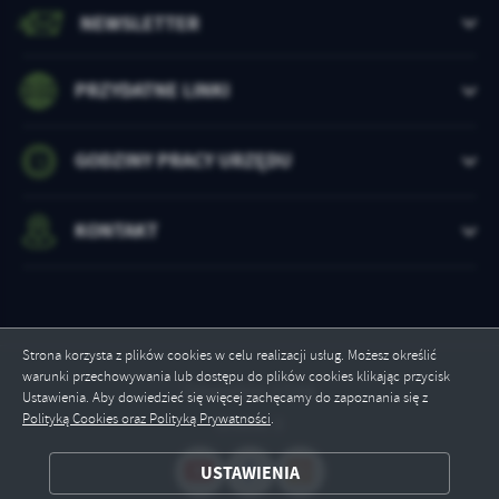
NEWSLETTER
PRZYDATNE LINKI
GODZINY PRACY URZĘDU
KONTAKT
Strona korzysta z plików cookies w celu realizacji usług. Możesz określić
warunki przechowywania lub dostępu do plików cookies klikając przycisk
Odwiedzin: 17266
Ustawienia. Aby dowiedzieć się więcej zachęcamy do zapoznania się z
Polityką Cookies oraz Polityką Prywatności
.
Online: 3
ZAPISZ WYBRANE
USTAWIENIA