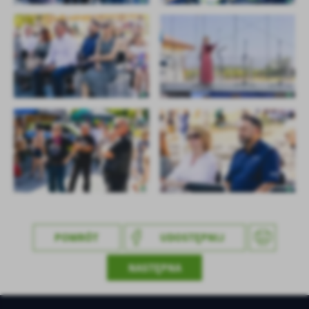
treści w postaci wiadomości, ofert, komunikatów mediów
społecznościowych.
POWRÓT
UDOSTĘPNIJ
NASTĘPNA