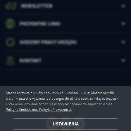
NEWSLETTER
PRZYDATNE LINKI
GODZINY PRACY URZĘDU
KONTAKT
Strona korzysta z plików cookies w celu realizacji usług. Możesz określić
warunki przechowywania lub dostępu do plików cookies klikając przycisk
Odwiedzin: 17018
Ustawienia. Aby dowiedzieć się więcej zachęcamy do zapoznania się z
Polityką Cookies oraz Polityką Prywatności
.
Online: 2
ZAPISZ WYBRANE
USTAWIENIA