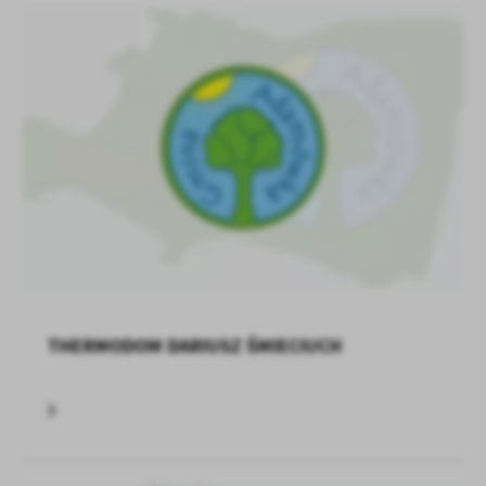
treści w postaci wiadomości, ofert, komunikatów mediów
społecznościowych.
THERMODOM DARIUSZ ŚMIECIUCH