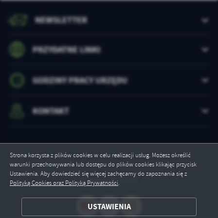
NEWSLETTER
PRZYDATNE LINKI
GODZINY PRACY URZĘDU
KONTAKT
Strona korzysta z plików cookies w celu realizacji usług. Możesz określić
warunki przechowywania lub dostępu do plików cookies klikając przycisk
Ustawienia. Aby dowiedzieć się więcej zachęcamy do zapoznania się z
Odwiedzin: 17171
Polityką Cookies oraz Polityką Prywatności
.
ZAPISZ WYBRANE
USTAWIENIA