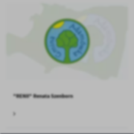
"RENII" Renata Szenborn