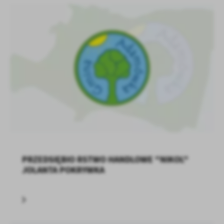
treści w postaci wiadomości, ofert, komunikatów mediów
społecznościowych.
PRZEDSIĘBIO RSTWO HANDLOWE "NIKOL"
JOLANTA POKRYWKA