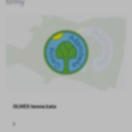
firmy
treści w postaci wiadomości, ofert, komunikatów mediów
społecznościowych.
OLIVEX Iwona Łata