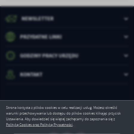
NEWSLETTER
PRZYDATNE LINKI
GODZINY PRACY URZĘDU
KONTAKT
Strona korzysta z plików cookies w celu realizacji usług. Możesz określić
warunki przechowywania lub dostępu do plików cookies klikając przycisk
Odwiedzin: 17245
Ustawienia. Aby dowiedzieć się więcej zachęcamy do zapoznania się z
Polityką Cookies oraz Polityką Prywatności
.
Online: 1