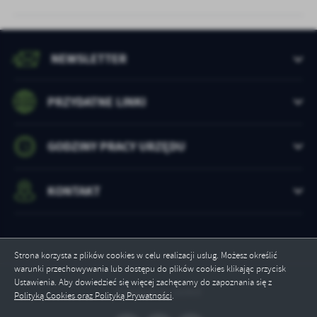
NEWSLETTER
PRZYDATNE LINKI
GODZINY PRACY URZĘDU
KONTAKT
Strona korzysta z plików cookies w celu realizacji usług. Możesz określić
warunki przechowywania lub dostępu do plików cookies klikając przycisk
Ustawienia. Aby dowiedzieć się więcej zachęcamy do zapoznania się z
Odwiedzin: 16969
Polityką Cookies oraz Polityką Prywatności
.