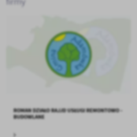
firmy
treści w postaci wiadomości, ofert, komunikatów mediów
społecznościowych.
ROMAN DZIAŁO RAJJD USŁUGI REMONTOWO -
BUDOWLANE