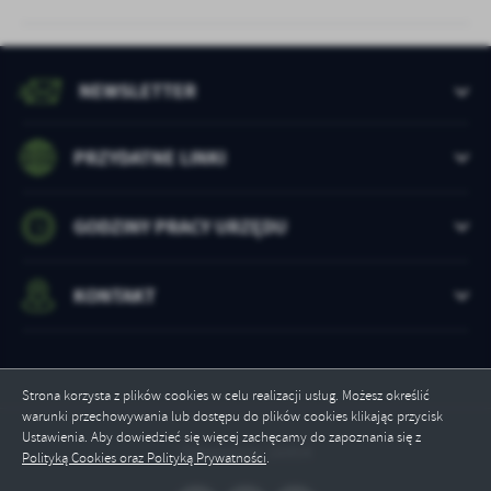
NEWSLETTER
PRZYDATNE LINKI
GODZINY PRACY URZĘDU
KONTAKT
Strona korzysta z plików cookies w celu realizacji usług. Możesz określić
warunki przechowywania lub dostępu do plików cookies klikając przycisk
Ustawienia. Aby dowiedzieć się więcej zachęcamy do zapoznania się z
Odwiedzin: 16954
Polityką Cookies oraz Polityką Prywatności
.