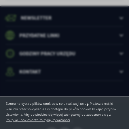
NEWSLETTER
PRZYDATNE LINKI
GODZINY PRACY URZĘDU
KONTAKT
Strona korzysta z plików cookies w celu realizacji usług. Możesz określić
warunki przechowywania lub dostępu do plików cookies klikając przycisk
Odwiedzin: 17131
Ustawienia. Aby dowiedzieć się więcej zachęcamy do zapoznania się z
Polityką Cookies oraz Polityką Prywatności
.
Online: 1