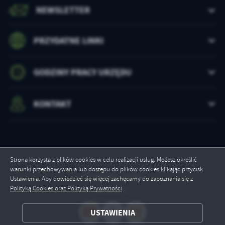
NEWSLETTER
PRZYDATNE LINKI
GODZINY PRACY URZĘDU
KONTAKT
Strona korzysta z plików cookies w celu realizacji usług. Możesz określić
warunki przechowywania lub dostępu do plików cookies klikając przycisk
Odwiedzin: 16991
Ustawienia. Aby dowiedzieć się więcej zachęcamy do zapoznania się z
Polityką Cookies oraz Polityką Prywatności
.
Online: 3
ZAPISZ WYBRANE
USTAWIENIA