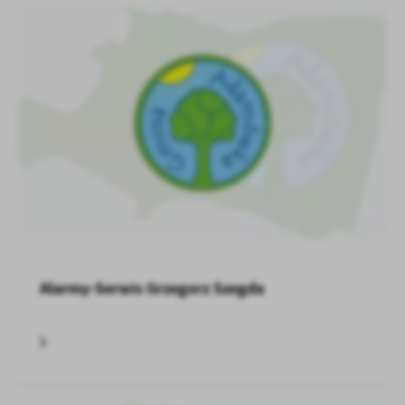
treści w postaci wiadomości, ofert, komunikatów mediów
społecznościowych.
Alarmy-Serwis Grzegorz Szegda