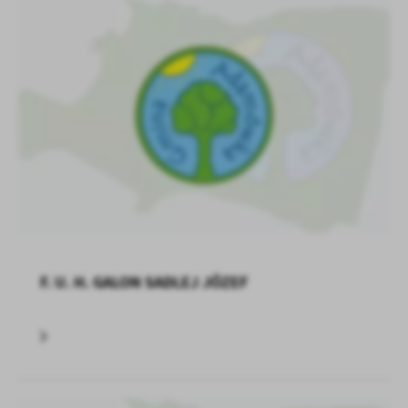
F. U. H. GALON SADLEJ JÓZEF