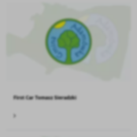
treści w postaci wiadomości, ofert, komunikatów mediów
społecznościowych.
First Car Tomasz Sieradzki