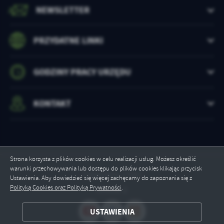
NEWSLETTER
PRZYDATNE LINKI
GODZINY PRACY URZĘDU
KONTAKT
Strona korzysta z plików cookies w celu realizacji usług. Możesz określić
warunki przechowywania lub dostępu do plików cookies klikając przycisk
Odwiedzin: 17087
Ustawienia. Aby dowiedzieć się więcej zachęcamy do zapoznania się z
Polityką Cookies oraz Polityką Prywatności
.
Online: 2
ZAPISZ WYBRANE
USTAWIENIA