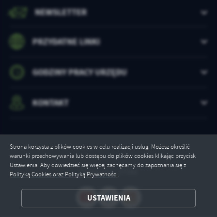
NEWSLETTER
PRZYDATNE LINKI
GODZINY PRACY URZĘDU
KONTAKT
Strona korzysta z plików cookies w celu realizacji usług. Możesz określić
warunki przechowywania lub dostępu do plików cookies klikając przycisk
Ustawienia. Aby dowiedzieć się więcej zachęcamy do zapoznania się z
Odwiedzin: 17182
Polityką Cookies oraz Polityką Prywatności
.
ZAPISZ WYBRANE
USTAWIENIA
ODRZUĆ WSZYSTKIE