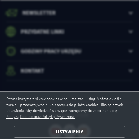
NEWSLETTER
PRZYDATNE LINKI
GODZINY PRACY URZĘDU
KONTAKT
Strona korzysta z plików cookies w celu realizacji usług. Możesz określić
warunki przechowywania lub dostępu do plików cookies klikając przycisk
Ustawienia. Aby dowiedzieć się więcej zachęcamy do zapoznania się z
Odwiedzin: 17134
Polityką Cookies oraz Polityką Prywatności
.
ZAPISZ WYBRANE
USTAWIENIA