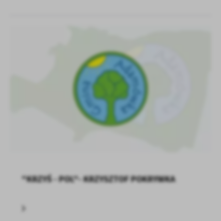
"KRZYŚ - POL"- KRZYSZTOF POKRYWKA