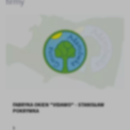
firmy
treści w postaci wiadomości, ofert, komunikatów mediów
społecznościowych.
FABRYKA OKIEN "VIDAWO" - STANISŁAW
POKRYWKA