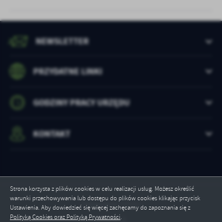
NEWSLETTER
PRZYDATNE LINKI
GODZINY PRACY URZĘDU
KONTAKT
Strona korzysta z plików cookies w celu realizacji usług. Możesz określić
warunki przechowywania lub dostępu do plików cookies klikając przycisk
Odwiedzin: 17151
Ustawienia. Aby dowiedzieć się więcej zachęcamy do zapoznania się z
Polityką Cookies oraz Polityką Prywatności
.
Online: 2