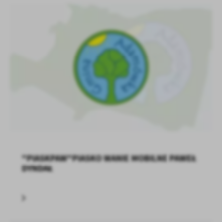
treści w postaci wiadomości, ofert, komunikatów mediów
społecznościowych.
"PIASKPAW"PIASKO WANIE MOBILNE PAWEŁ
DYNDAŁ