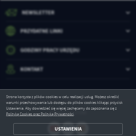
NEWSLETTER
PRZYDATNE LINKI
GODZINY PRACY URZĘDU
KONTAKT
Strona korzysta z plików cookies w celu realizacji usług. Możesz określić
warunki przechowywania lub dostępu do plików cookies klikając przycisk
Ustawienia. Aby dowiedzieć się więcej zachęcamy do zapoznania się z
Odwiedzin: 17140
Polityką Cookies oraz Polityką Prywatności
.
ZAPISZ WYBRANE
USTAWIENIA