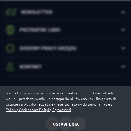
NEWSLETTER
PRZYDATNE LINKI
GODZINY PRACY URZĘDU
KONTAKT
Strona korzysta z plików cookies w celu realizacji usług. Możesz określić
warunki przechowywania lub dostępu do plików cookies klikając przycisk
Ustawienia. Aby dowiedzieć się więcej zachęcamy do zapoznania się z
Odwiedzin: 17130
Polityką Cookies oraz Polityką Prywatności
.
ZAPISZ WYBRANE
USTAWIENIA