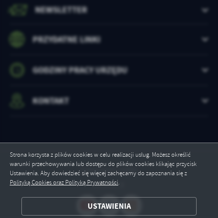
NEWSLETTER
PRZYDATNE LINKI
GODZINY PRACY URZĘDU
KONTAKT
Strona korzysta z plików cookies w celu realizacji usług. Możesz określić
warunki przechowywania lub dostępu do plików cookies klikając przycisk
Odwiedzin: 16991
Ustawienia. Aby dowiedzieć się więcej zachęcamy do zapoznania się z
Polityką Cookies oraz Polityką Prywatności
.
Online: 3
ZAPISZ WYBRANE
USTAWIENIA