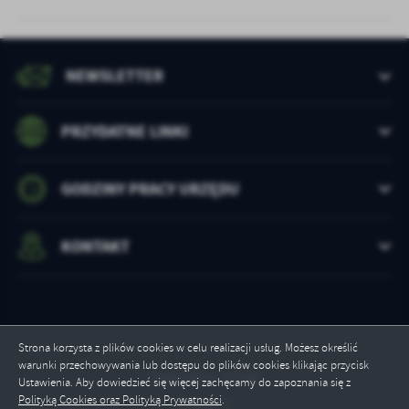
NEWSLETTER
PRZYDATNE LINKI
GODZINY PRACY URZĘDU
KONTAKT
Strona korzysta z plików cookies w celu realizacji usług. Możesz określić
warunki przechowywania lub dostępu do plików cookies klikając przycisk
Odwiedzin: 17168
Ustawienia. Aby dowiedzieć się więcej zachęcamy do zapoznania się z
Polityką Cookies oraz Polityką Prywatności
.
Online: 1