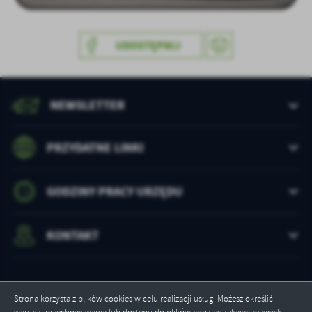
treści w postaci wiadomości, ofert, komunikatów mediów
społecznościowych.
UDOSTĘPNIJ
NEWSLETTER
PRZYDATNE LINKI
GODZINY PRACY URZĘDU
KONTAKT
Strona korzysta z plików cookies w celu realizacji usług. Możesz określić
warunki przechowywania lub dostępu do plików cookies klikając przycisk