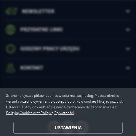
NEWSLETTER
PRZYDATNE LINKI
GODZINY PRACY URZĘDU
KONTAKT
Strona korzysta z plików cookies w celu realizacji usług. Możesz określić
warunki przechowywania lub dostępu do plików cookies klikając przycisk
Ustawienia. Aby dowiedzieć się więcej zachęcamy do zapoznania się z
Odwiedzin: 17182
ZAPISZ WYBRANE
Polityką Cookies oraz Polityką Prywatności
.
USTAWIENIA
ODRZUĆ WSZYSTKIE