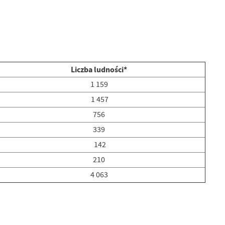
Liczba ludności*
1 159
1 457
756
339
142
210
4 063