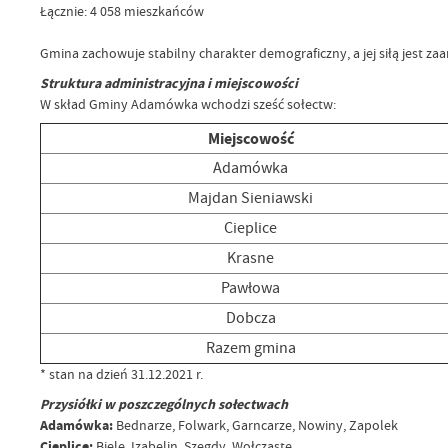
Łącznie: 4 058 mieszkańców
Gmina zachowuje stabilny charakter demograficzny, a jej siłą jest za
Struktura administracyjna i miejscowości
W skład Gminy Adamówka wchodzi sześć sołectw:
Miejscowość
Adamówka
Majdan Sieniawski
Cieplice
Krasne
Pawłowa
Dobcza
Razem gmina
* stan na dzień 31.12.2021 r.
Przysiółki w poszczególnych sołectwach
Adamówka:
Bednarze, Folwark, Garncarze, Nowiny, Zapolek
Cieplice:
Biele, Izabelin, Szegdy, Wołczaste