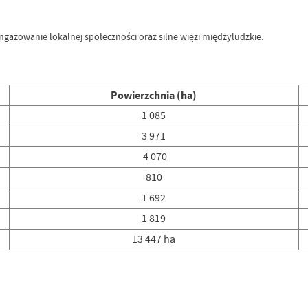
angażowanie lokalnej społeczności oraz silne więzi międzyludzkie.
Powierzchnia (ha)
1 085
3 971
4 070
810
1 692
1 819
13 447 ha